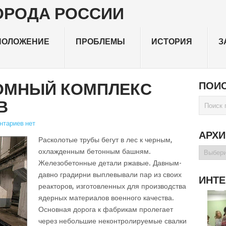
ПОЛОЖЕНИЕ
ПРОБЛЕМЫ
ИСТОРИЯ
З
ТОМНЫЙ КОМПЛЕКС
ПОИС
В
нтариев нет
АРХ
Расколотые трубы бегут в лес к черным,
Архивы
охлажденным бетонным башням.
Железобетонные детали ржавые. Давным-
давно градирни выплевывали пар из своих
ИНТЕ
реакторов, изготовленных для производства
ядерных материалов военного качества.
Основная дорога к фабрикам пролегает
через небольшие неконтролируемые свалки