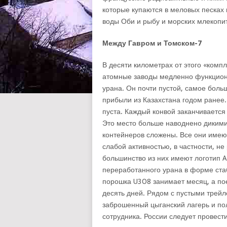
которые купаются в меловых песках 
воды Оби и рыбу и морских млекопи
Между Гавром и Томском-7
В десяти километрах от этого «компл
атомные заводы медленно функцион
урана. Он почти пустой, самое боль
прибыли из Казахстана годом ранее
пуста. Каждый конвой заканчивается
Это место больше наводнено дикими
контейнеров сложены. Все они имею
слабой активностью, в частности,
большинство из них имеют логотип A
переработанного урана в форме стаб
порошка U3O8 занимает месяц, а по
десять дней. Рядом с пустыми трейл
заброшенный цыганский лагерь и по
сотрудника. России следует провести