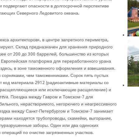
и подвергают опасности в долгосрочной перспективе
тающих Северного Ледовитого океана.
екса архитекторов», в центре запретного периметра,
ируют. Склад предназначен для хранения природного
шее от 200 до 300 баррелей, большинство из которых
. Европейская платформа для переработанного урана
 здесь, в зоне таможенного оформления и взвешивания.
 сорняками, чем таможенниками. Сорок пять пустых
т код материала 2912 (радиоактивные материалы со
 не расщепляющиеся или исключающие расщепление) и
reva. Поездка между Гавром и Томском-7 для
ильного, нерастворимого, негорючего и неагрессивного
ездка между Санкт-Петербургом и Томском-7 занимает
ерами находятся трубопроводы, скамейки, выгорание,
луразрушенные заборы. Один или два одиноких
 операций по очистке загрязненных участков.