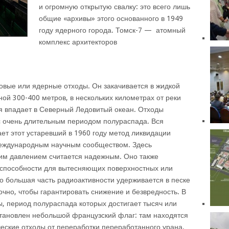
и огромную открытую свалку: это всего лишь
общие «архивы» этого основанного в 1949
году ядерного города. Томск-7 — атомный
комплекс архитекторов
овые или ядерные отходы. Он закачивается в жидкой
ой 300-400 метров, в нескольких километрах от реки
ая впадает в Северный Ледовитый океан. Отходы
 очень длительным периодом полураспада. Вся
ет этот устаревший в 1960 году метод ликвидации
 международным
научным сообществом. Здесь
ким давлением считается надежным. Оно также
оспособности для вытесняющих поверхностных или
то большая часть радиоактивности удерживается в песке
точно, чтобы гарантировать снижение и безвредность. В
ы, период полураспада которых достигает тысяч или
становлен небольшой французский флаг: там находятся
еские отходы от переработки переработанного урана,