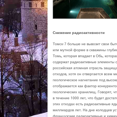
Снижение радиоактивности
Томск-7 больше не вывозит свои быт
или мутной форме в скважины глубин
Томь, которая впадает в Обь, котор
содержат радиоактивные элементы с
российская атомная отрасль защища
отходов, хотя он отвергается всем
геологическое нагнетание под высо
отображается как фактор конкурент
геологических хранилищ. Говорят, ч
в течение 1000 лет, что будет доста
этих отходах есть радиоактивные яд
миллиардов лет. На дне колодцев у
французские радиоактивные и химич