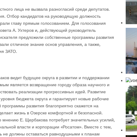
тного лица не вызвала разногласий среди депутатов.
ия. Отбор кандидатов на руководящую должность
брали главу прямым голосованием. Для голосования
овета А. Ухтеров и, действующий руководитель
оискателя предложили собственные программы развития
вали отличное знание основ управления, а также,
ия ЗАТО.
аков видит будущее округа в развитии и поддержании
имым является возвращение городу образа научного и
обствовать реализации прогрессивных идей. Развитие
 уровня бюджета округа и гарантирует новые рабочие
й программы развития благоприятно скажется на
сделает жизнь в Озерске комфортной и безопасной.
о мнению Е. Щербакова потребует значительных усилий,
нальной власти и корпорации «Росатом». Вместе с тем,
ь не должны оставаться равнодушными к планам