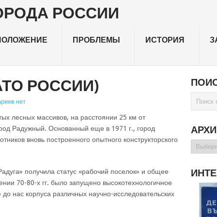
ПОЛОЖЕНИЕ
ПРОБЛЕМЫ
ИСТОРИЯ
З
ТО РОССИИ)
ПОИС
риев нет
тых лесных массивов, на расстоянии 25 км от
АРХ
род Радужный. Основанный еще в 1971 г., город
ботников вновь построенного опытного конструкторского
Архивы
ИНТЕ
Радуга» получила статус «рабочий поселок» и общее
ении 70-80-х гг. было запущено высокотехнологичное
 до нас корпуса различных научно-исследовательских