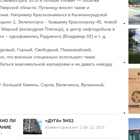
Снежногорск. Есть и полные «тезки» — поселки
Тверской области. Путаницу вносят также и
ния. Например Краснознаменск в Калининградской
ыно-2, Зеленогорск – бывшему Красноярску-45, тезкой
я Мирный (космодром Плесецк), а центр нефтедобычи в
е – однофамилец Радужного (Владимир-30) и т. д.
едровый, Горный, Свободный, Первомайский,
но, что военные специально используют такие
биться максимальной маскировки и не давать наводку
О: Большой Камень, Саров, Вилючинск, Вулканный,
ЖНО ЛИ
«ДУГА» 5Н32
АНИЕ
Комментариев нет
|
Окт 22, 2015
11