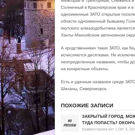
Межгорье и Трехгорный, Снежинск и 
Солнечный в Красноярском крае и в 
одноименные ЗАТО открытые поселе
области одноименный бывшему Голиц
якутского алмазодобытчика являетс
Ханты-Мансийском автономном округ
А «родственники» таких ЗАТО, как К
исчисляются десятками. Не исключе
неопределенные названия, чтобы до
на конкретные объекты.
Есть и удачные названия среди ЗАТ
Шиханы, Североморск.
ПОХОЖИЕ ЗАПИСИ
ЗАКРЫТЫЙ ГОРОД. МО
ТУДА ПОПАСТЬ? ОКОНЧ
Комментариев нет
|
Окт 3, 20