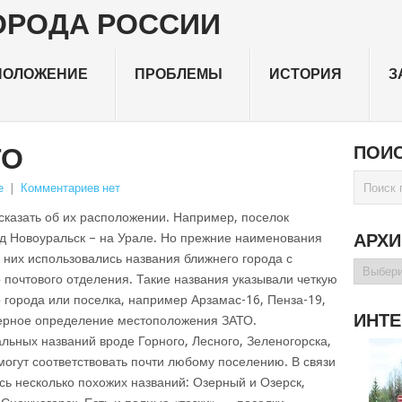
ПОЛОЖЕНИЕ
ПРОБЛЕМЫ
ИСТОРИЯ
З
ТО
ПОИС
е
|
Комментариев нет
сказать об их расположении. Например, поселок
АРХ
од Новоуральск – на Урале. Но прежние наименования
 них использовались названия ближнего города с
Архивы
почтового отделения. Такие названия указывали четкую
о города или поселка, например Арзамас-16, Пенза-19,
ИНТЕ
мерное определение местоположения ЗАТО.
ьных названий вроде Горного, Лесного, Зеленогорска,
могут соответствовать почти любому поселению. В связи
сь несколько похожих названий: Озерный и Озерск,