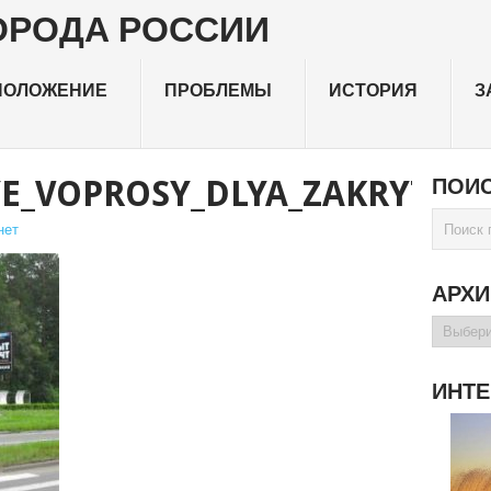
ПОЛОЖЕНИЕ
ПРОБЛЕМЫ
ИСТОРИЯ
З
E_VOPROSY_DLYA_ZAKRYTYX
ПОИС
нет
АРХ
Архивы
ИНТЕ